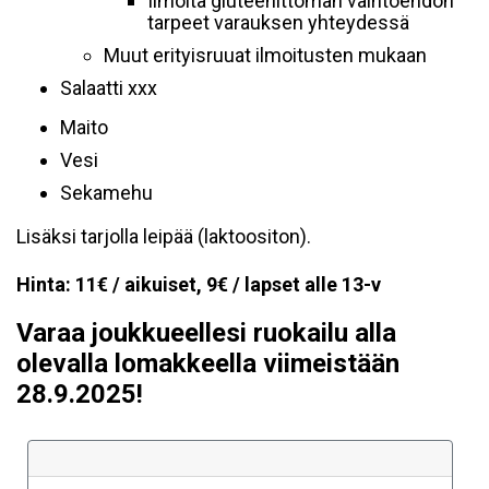
Ilmoita gluteenittoman vaihtoehdon
tarpeet varauksen yhteydessä
Muut erityisruuat ilmoitusten mukaan
Salaatti xxx
Maito
Vesi
Sekamehu
Lisäksi tarjolla leipää (laktoositon).
Hinta: 11€ / aikuiset, 9€ / lapset alle 13-v
Varaa joukkueellesi ruokailu alla
olevalla lomakkeella viimeistään
28.9.2025!