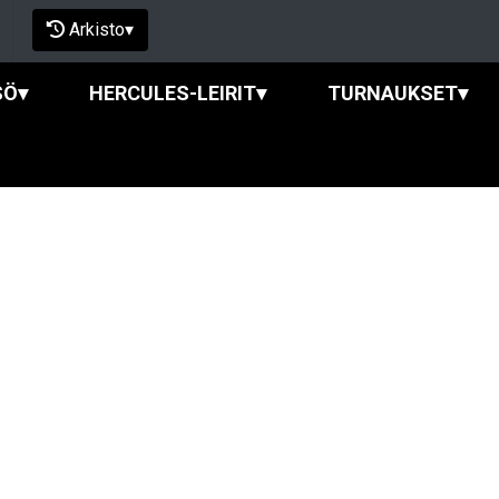
Arkisto
▾
SÖ
▾
HERCULES-LEIRIT
▾
TURNAUKSET
▾