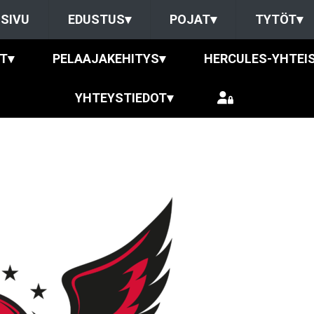
SIVU
EDUSTUS
▾
POJAT
▾
TYTÖT
▾
IT
▾
PELAAJAKEHITYS
▾
HERCULES-YHTEI
YHTEYSTIEDOT
▾