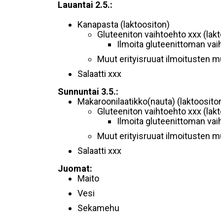
Lauantai 2.5.:
Kanapasta (laktoositon)
Gluteeniton vaihtoehto xxx (lak
Ilmoita gluteenittoman va
Muut erityisruuat ilmoitusten 
Salaatti xxx
Sunnuntai 3.5.:
Makaroonilaatikko(nauta) (laktoosito
Gluteeniton vaihtoehto xxx (lak
Ilmoita gluteenittoman va
Muut erityisruuat ilmoitusten 
Salaatti xxx
Juomat:
Maito
Vesi
Sekamehu