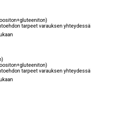
toositon+gluteeniton)
ihtoehdon tarpeet varauksen yhteydessä
mukaan
n)
toositon+gluteeniton)
ihtoehdon tarpeet varauksen yhteydessä
mukaan