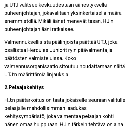
ja UTJ valitsee keskuudestaan äänestyksellä
puheenjohtajan, jokavalitaan yksinkertaisella määrä
enemmistöllä. Mikäli äänet menevät tasan, HJ:n
puheenjohtajan ääni ratkaisee.
Valmennuksellisista päälinjoista päättää UTJ, joka
osallistaa Hercules Juniorit ry:n päävalmentajia
päätösten valmisteluissa. Koko
valmennusorganisaatio sitoutuu noudattamaan näitä
UTJ:n määrittämiä linjauksia.
2.
Pelaajakehitys
HJ:n päätarkoitus on taata jokaiselle seuraan valitulle
pelaajalle mahdollisimman laadukas
kehitysympäristö, joka valmentaa pelaajan kohti
hänen omaa huippuaan. HJ:n tärkein tehtävä on aina