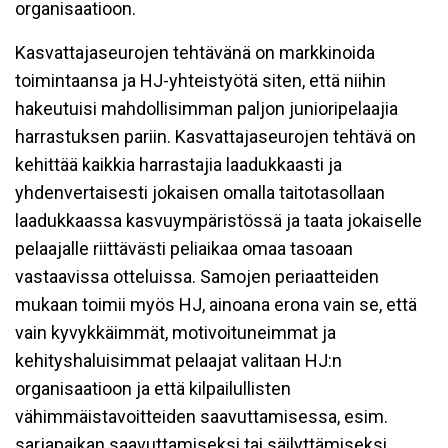
organisaatioon.
Kasvattajaseurojen tehtävänä on markkinoida
toimintaansa ja HJ-yhteistyötä siten, että niihin
hakeutuisi mahdollisimman paljon junioripelaajia
harrastuksen pariin. Kasvattajaseurojen tehtävä on
kehittää kaikkia harrastajia laadukkaasti ja
yhdenvertaisesti jokaisen omalla taitotasollaan
laadukkaassa kasvuympäristössä ja taata jokaiselle
pelaajalle riittävästi peliaikaa omaa tasoaan
vastaavissa otteluissa. Samojen periaatteiden
mukaan toimii myös HJ, ainoana erona vain se, että
vain kyvykkäimmät, motivoituneimmat ja
kehityshaluisimmat pelaajat valitaan HJ:n
organisaatioon ja että kilpailullisten
vähimmäistavoitteiden saavuttamisessa, esim.
sarjapaikan saavuttamiseksi tai säilyttämiseksi,