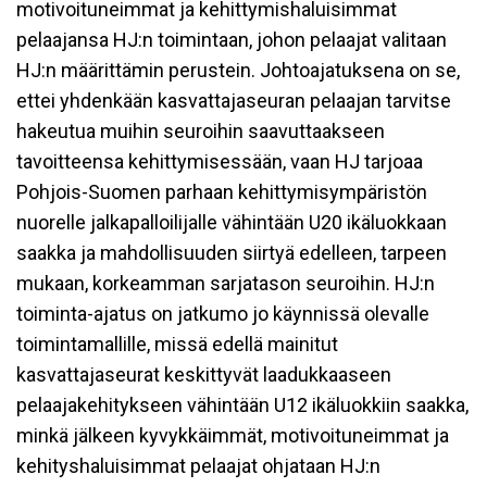
motivoituneimmat ja kehittymishaluisimmat
pelaajansa HJ:n toimintaan, johon pelaajat valitaan
HJ:n määrittämin perustein. Johtoajatuksena on se,
ettei yhdenkään kasvattajaseuran pelaajan tarvitse
hakeutua muihin seuroihin saavuttaakseen
tavoitteensa kehittymisessään, vaan HJ tarjoaa
Pohjois-Suomen parhaan kehittymisympäristön
nuorelle jalkapalloilijalle vähintään U20 ikäluokkaan
saakka ja mahdollisuuden siirtyä edelleen, tarpeen
mukaan, korkeamman sarjatason seuroihin. HJ:n
toiminta-ajatus on jatkumo jo käynnissä olevalle
toimintamallille, missä edellä mainitut
kasvattajaseurat keskittyvät laadukkaaseen
pelaajakehitykseen vähintään U12 ikäluokkiin saakka,
minkä jälkeen kyvykkäimmät, motivoituneimmat ja
kehityshaluisimmat pelaajat ohjataan HJ:n