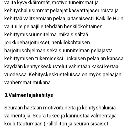
valita kyvykkäimmät, motivoituneimmat ja
kehityshaluisimmat pelaajat kasvattajaseuroista ja
kehittää valitsemiaan pelaajia tasaisesti. Kaikille HJ:n
valituille pelaajille tehdään henkilökohtainen
kehittymissuunnitelma, mikä sisältää
joukkueharjoitukset, henkilökohtaisen
harjoitusohjelman sekä suunnitelman peliajasta
kehittymisen tukemiseksi. Jokaisen pelaajan kanssa
käydään kehityskeskustelut vähintään kaksi kertaa
vuodessa. Kehityskeskusteluissa on myös pelaajan
vanhemmat mukana.
3.
Valmentajakehitys
Seuraan haetaan motivoituneita ja kehityshaluisia
valmentajia. Seura tukee ja kannustaa valmentajia
kouluttautumaan (Palloliiton ja seuran sisäiset