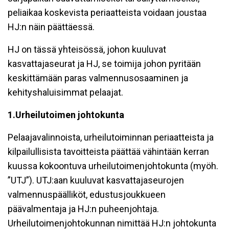
peliaikaa koskevista periaatteista voidaan joustaa
HJ:n näin päättäessä.
HJ on tässä yhteisössä, johon kuuluvat
kasvattajaseurat ja HJ, se toimija johon pyritään
keskittämään paras valmennusosaaminen ja
kehityshaluisimmat pelaajat.
1.
Urheilutoimen johtokunta
Pelaajavalinnoista, urheilutoiminnan periaatteista ja
kilpailullisista tavoitteista päättää vähintään kerran
kuussa kokoontuva urheilutoimenjohtokunta (myöh.
”UTJ”). UTJ:aan kuuluvat kasvattajaseurojen
valmennuspäälliköt, edustusjoukkueen
päävalmentaja ja HJ:n puheenjohtaja.
Urheilutoimenjohtokunnan nimittää HJ:n johtokunta