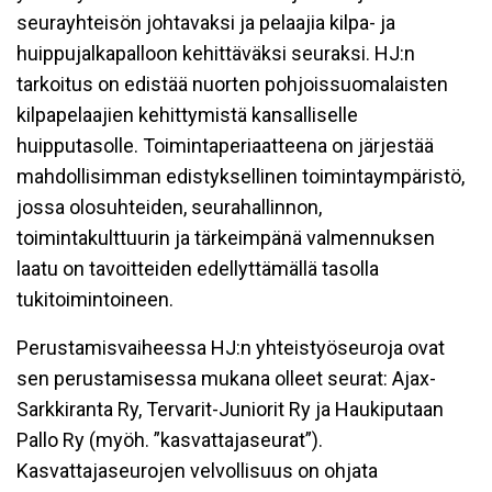
seurayhteisön johtavaksi ja pelaajia kilpa- ja
huippujalkapalloon kehittäväksi seuraksi. HJ:n
tarkoitus on edistää nuorten pohjoissuomalaisten
kilpapelaajien kehittymistä kansalliselle
huipputasolle. Toimintaperiaatteena on järjestää
mahdollisimman edistyksellinen toimintaympäristö,
jossa olosuhteiden, seurahallinnon,
toimintakulttuurin ja tärkeimpänä valmennuksen
laatu on tavoitteiden edellyttämällä tasolla
tukitoimintoineen.
Perustamisvaiheessa HJ:n yhteistyöseuroja ovat
sen perustamisessa mukana olleet seurat: Ajax-
Sarkkiranta Ry, Tervarit-Juniorit Ry ja Haukiputaan
Pallo Ry (myöh. ”kasvattajaseurat”).
Kasvattajaseurojen velvollisuus on ohjata