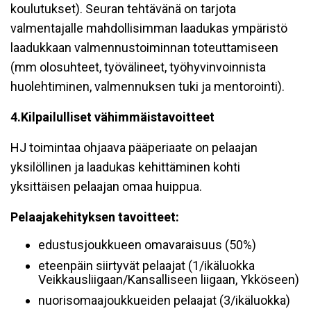
koulutukset). Seuran tehtävänä on tarjota
valmentajalle mahdollisimman laadukas ympäristö
laadukkaan valmennustoiminnan toteuttamiseen
(mm olosuhteet, työvälineet, työhyvinvoinnista
huolehtiminen, valmennuksen tuki ja mentorointi).
4.
Kilpailulliset vähimmäistavoitteet
HJ toimintaa ohjaava pääperiaate on pelaajan
yksilöllinen ja laadukas kehittäminen kohti
yksittäisen pelaajan omaa huippua.
Pelaajakehityksen tavoitteet:
edustusjoukkueen omavaraisuus (50%)
eteenpäin siirtyvät pelaajat (1/ikäluokka
Veikkausliigaan/Kansalliseen liigaan, Ykköseen)
nuorisomaajoukkueiden pelaajat (3/ikäluokka)