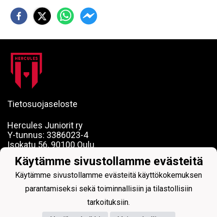
Tietosuojaseloste
Hercules Juniorit ry
Y-tunnus: 3386023-4
Isokatu 56, 90100 Oulu
toimisto(at)herculesjuniorit.fi
Käytämme sivustollamme evästeitä
HERCULES JUNIORIT - Pelaajakehityksen
Käytämme sivustollamme evästeitä käyttökokemuksen
edelläkävijä parhaassa seurayhteisössä
parantamiseksi sekä toiminnallisiin ja tilastollisiin
tarkoituksiin.