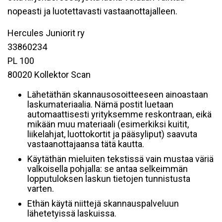
nopeasti ja luotettavasti vastaanottajalleen.
Hercules Juniorit ry
33860234
PL 100
80020 Kollektor Scan
Lähetäthän skannausosoitteeseen ainoastaan
laskumateriaalia. Nämä postit luetaan
automaattisesti yrityksemme reskontraan, eikä
mikään muu materiaali (esimerkiksi kuitit,
liikelahjat, luottokortit ja pääsyliput) saavuta
vastaanottajaansa tätä kautta.
Käytäthän mieluiten tekstissä vain mustaa väriä
valkoisella pohjalla: se antaa selkeimmän
lopputuloksen laskun tietojen tunnistusta
varten.
Ethän käytä niittejä skannauspalveluun
lähetetyissä laskuissa.