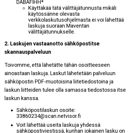
DABAFIHH*
Käyttäkää tätä välittäjätunnusta mikäli
käytössänne olevasta
verkkolaskutusohjelmasta ei voi lähettää
laskuja suoraan Maventan
välittäjätunnukselle.
2. Laskujen vastaanotto sähköpostitse
skannauspalveluun
Toivomme, että lähetätte tähän osoitteeseen
ainoastaan laskuja. Laskut lähetetään palveluun
sähköpostin PDF-muotoisina liitetiedostoina ja
laskun liitteiden tulee olla samassa tiedostossa itse
laskun kanssa.
Sähköpostilaskun osoite:
33860234@scan.netvisor.fi
Voit lähettää useita laskuja yhdessä
sähköpostiviestissä, kunhan jokainen lasku on