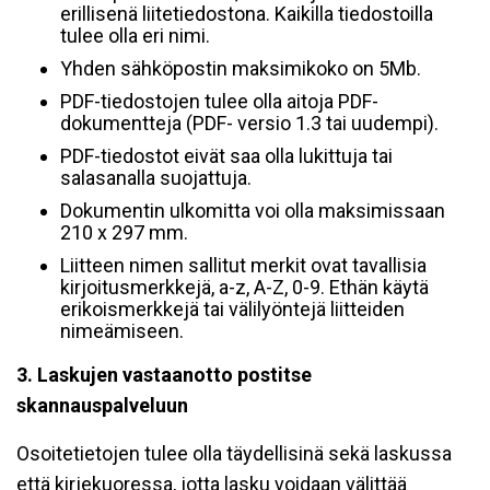
erillisenä liitetiedostona. Kaikilla tiedostoilla
tulee olla eri nimi.
Yhden sähköpostin maksimikoko on 5Mb.
PDF-tiedostojen tulee olla aitoja PDF-
dokumentteja (PDF- versio 1.3 tai uudempi).
PDF-tiedostot eivät saa olla lukittuja tai
salasanalla suojattuja.
Dokumentin ulkomitta voi olla maksimissaan
210 x 297 mm.
Liitteen nimen sallitut merkit ovat tavallisia
kirjoitusmerkkejä, a-z, A-Z, 0-9. Ethän käytä
erikoismerkkejä tai välilyöntejä liitteiden
nimeämiseen.
3. Laskujen vastaanotto postitse
skannauspalveluun
Osoitetietojen tulee olla täydellisinä sekä laskussa
että kirjekuoressa, jotta lasku voidaan välittää