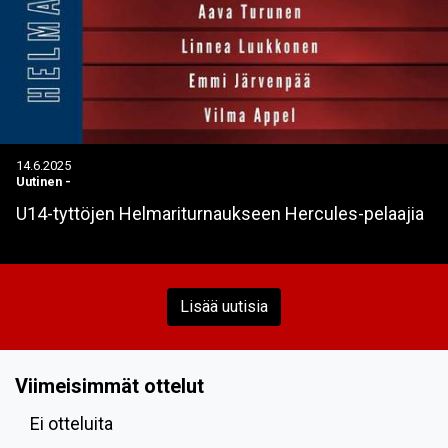
14.6.2025
Uutinen
-
U14-tyttöjen Helmariturnaukseen Hercules-pelaajia
Lisää uutisia
Viimeisimmät ottelut
Ei otteluita