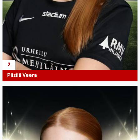
2
Piisilä Veera